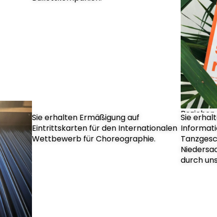
Beziehen 
Sie erhalten Ermäßigung auf
Sie erhal
Stadtkind
Eintrittskarten für den Internationalen
Informat
Wettbewerb für Choreographie.
Tanzgesc
Niedersa
durch uns