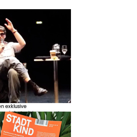
en exklusive
spräche“ mit interessanten
aphinnen und
aphen.