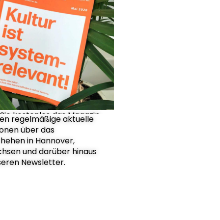
Sie kostenlos das Magazin
ten regelmäßige aktuelle
.
ionen über das
hehen in Hannover,
chsen und darüber hinaus
eren Newsletter.